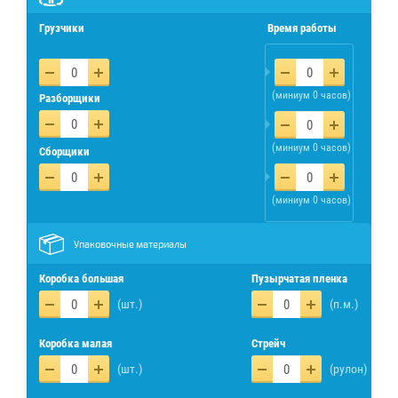
Грузчики
Время работы
(миниум 0 часов)
Разборщики
(миниум 0 часов)
Сборщики
(миниум 0 часов)
Упаковочные материалы
Коробка большая
Пузырчатая пленка
(шт.)
(п.м.)
Коробка малая
Стрейч
(шт.)
(рулон)